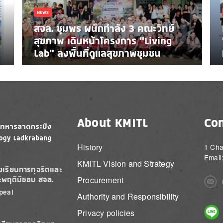
NEWS
สจล. ชุมพร ผนึกกำลัง 3 คณะวิทย์
สุขภาพ เดินหน้าโครงการ “Living
Lab” ลงพื้นที่ดูแลสุขภาพชุมชน
About KMITL
Con
History
1 Cha
Email
KMITL Vision and Strategy
องเรียนการทุจริตและ
Procurement
ะพฤติมิชอบ สจล.
Imag
peal
Authority and Responsibility
Imag
Privacy policies