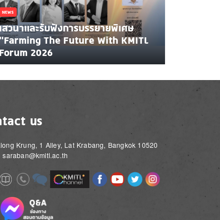
NEWS
เสวนาและรับฟังการบรรยายพิเศษ
"Farming The Future With KMITL
Forum 2026
tact us
long Krung, 1 Alley, Lat Krabang, Bangkok 10520
: saraban@kmitl.ac.th
Image
Image
Image
Image
Image
Image
e
Image
Image
Image
e