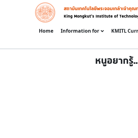
Skip to main content
Image
Main navigation
Home
Information for
KMITL Cur
หนูอยากรู้