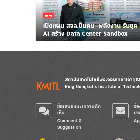
NEWS
เปิดแผน สจล.ปั้นคน-พลังงาน รับยุค
AI สร้าง Data Center Sandbox
Image
Image
ข้อเสนอแนะ/ความคิด
ร้
เห็น
ปร
Comment &
Ap
Suggestion