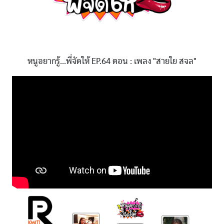
หนูอยากรู้...พี่จัดให้ EP.64 ตอน : เพลง "สายใย สจล"