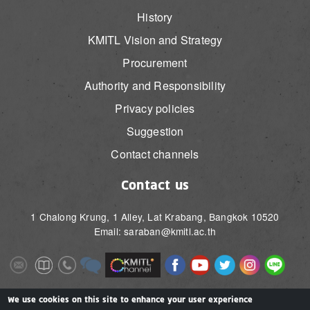
History
KMITL Vision and Strategy
Procurement
Authority and Responsibility
Privacy policies
Suggestion
Contact channels
Contact us
1 Chalong Krung, 1 Alley, Lat Krabang, Bangkok 10520
Email: saraban@kmitl.ac.th
Image
Image
Image
Image
Image
Image
Image
Image
Image
Image
Image
Image
We use cookies on this site to enhance your user experience