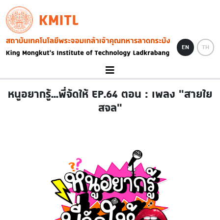
Skip to main content
KMITL
Image
EN
TH
หนูอยากรู้...พี่จัดให้ EP.64 ตอน : เพลง "สายใย
สจล"