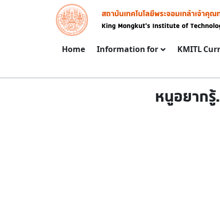
Skip to main content
Image
Main navigation
Home
Information for
KMITL Cur
หนูอยากรู้