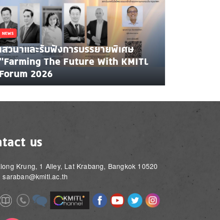
NEWS
เสวนาและรับฟังการบรรยายพิเศษ
"Farming The Future With KMITL
Forum 2026
tact us
long Krung, 1 Alley, Lat Krabang, Bangkok 10520
: saraban@kmitl.ac.th
Image
Image
Image
Image
Image
Image
e
Image
Image