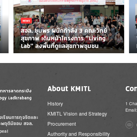
NEWS
สจล. ชุมพร ผนึกกำลัง 3 คณะวิทย์
สุขภาพ เดินหน้าโครงการ “Living
Lab” ลงพื้นที่ดูแลสุขภาพชุมชน
About KMITL
Con
History
1 Cha
Email
KMITL Vision and Strategy
องเรียนการทุจริตและ
Procurement
ะพฤติมิชอบ สจล.
Imag
peal
Authority and Responsibility