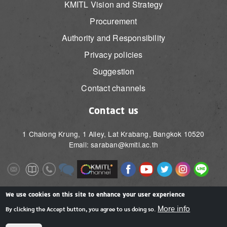
KMITL Vision and Strategy
Procurement
Authority and Responsibility
Privacy policies
Suggestion
Contact channels
Contact us
1 Chalong Krung, 1 Alley, Lat Krabang, Bangkok 10520
Email: saraban@kmitl.ac.th
Image
Image
Image
Image
Image
Image
Image
Image
Image
Image
Image
Image
We use cookies on this site to enhance your user experience
More info
By clicking the Accept button, you agree to us doing so.