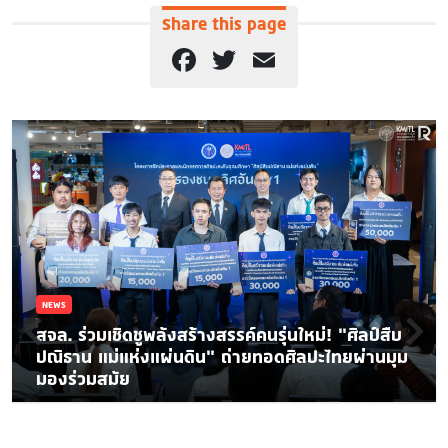
Share this page
Facebook
Twitter
Email
NEWS
สจล. ร่วมเชิดชูพลังสร้างสรรค์คนรุ่นใหม่! “ศิลป์สืบ
ปณิธาน แม่แห่งแผ่นดิน” ถ่ายทอดศิลปะไทยผ่านมุม
มองร่วมสมัย