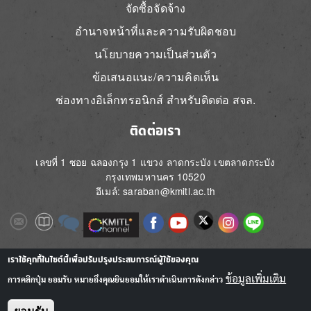
จัดซื้อจัดจ้าง
อำนาจหน้าที่และความรับผิดชอบ
นโยบายความเป็นส่วนตัว
ข้อเสนอแนะ/ความคิดเห็น
ช่องทางอิเล็กทรอนิกส์ สำหรับติดต่อ สจล.
ติดต่อเรา
เลขที่ 1 ซอย ฉลองกรุง 1 แขวง ลาดกระบัง เขตลาดกระบัง
กรุงเทพมหานคร 10520
อีเมล์: saraban@kmitl.ac.th
Image
Image
Image
Image
Image
Image
Image
Image
Image
Image
Image
เราใช้คุกกี้ในไซต์นี้เพื่อปรับปรุงประสบการณ์ผู้ใช้ของคุณ
ข้อมูลเพิ่มเติม
การคลิกปุ่ม ยอมรับ หมายถึงคุณยินยอมให้เราดำเนินการดังกล่าว