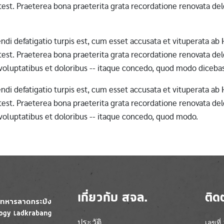
st. Praeterea bona praeterita grata recordatione renovata dele
erendi defatigatio turpis est, cum esset accusata et vituperata 
st. Praeterea bona praeterita grata recordatione renovata dele
 voluptatibus et doloribus -- itaque concedo, quod modo diceba
erendi defatigatio turpis est, cum esset accusata et vituperata 
st. Praeterea bona praeterita grata recordatione renovata dele
 voluptatibus et doloribus -- itaque concedo, quod modo.
เกี่ยวกับ สจล.
ติด
ประวัติ
เลขที