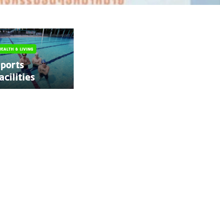
HEALTH & LIVING
ports
acilities