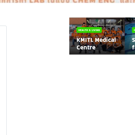
HEALTH & LIVING
KMITL Medical
S
Centre
f