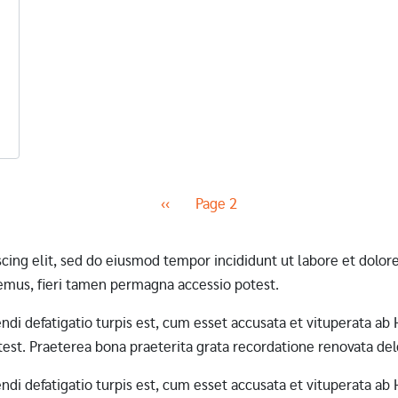
Previous page
‹‹
Page 2
scing elit, sed do eiusmod tempor incididunt ut labore et dol
mus, fieri tamen permagna accessio potest.
erendi defatigatio turpis est, cum esset accusata et vituperata 
st. Praeterea bona praeterita grata recordatione renovata dele
erendi defatigatio turpis est, cum esset accusata et vituperata 