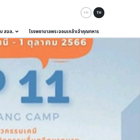
EN
TH
กับ สจล.
โรงพยาบาลพระจอมเกล้าเจ้าคุณทหาร