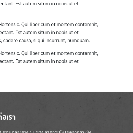
ctant. Est autem situm in nobis ut et
ab Hortensio. Qui liber cum et mortem contemnit,
ctant. Est autem situm in nobis ut et
s, cadere causa, si qui incurrunt, numquam.
ab Hortensio. Qui liber cum et mortem contemnit,
ctant. Est autem situm in nobis ut et
ต่อเรา
่ 1 ซอย ฉลองกรุง 1 แขวง ลาดกระบัง เขตลาดกระบัง