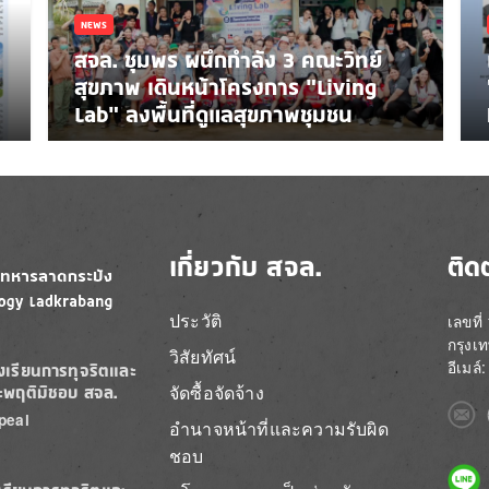
NEWS
สจล. ชุมพร ผนึกกำลัง 3 คณะวิทย์
สุขภาพ เดินหน้าโครงการ “Living
Lab” ลงพื้นที่ดูแลสุขภาพชุมชน
เกี่ยวกับ สจล.
ติด
ประวัติ
เลขที
กรุงเ
วิสัยทัศน์
อีเมล
องเรียนการทุจริตและ
จัดซื้อจัดจ้าง
ะพฤติมิชอบ สจล.
Imag
peal
อำนาจหน้าที่และความรับผิด
ชอบ
Imag