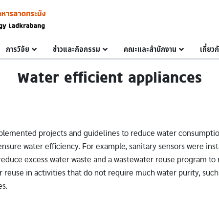
การวิจัย
ข่าวและกิจกรรม
คณะและสำนักงาน
เกี่ยว
Water efficient appliances
lemented projects and guidelines to reduce water consumptio
ensure water efficiency. For example, sanitary sensors were inst
reduce excess water waste and a wastewater reuse program to 
 reuse in activities that do not require much water purity, suc
es.