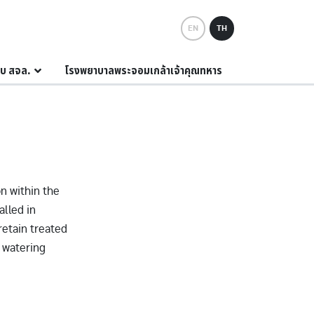
EN
TH
กับ สจล.
โรงพยาบาลพระจอมเกล้าเจ้าคุณทหาร
n within the
alled in
retain treated
h watering