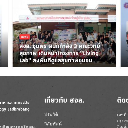
NEWS
สจล. ชุมพร ผนึกกำลัง 3 คณะวิทย์
สุขภาพ เดินหน้าโครงการ “Living
Lab” ลงพื้นที่ดูแลสุขภาพชุมชน
เกี่ยวกับ สจล.
ติด
ประวัติ
เลขที
กรุงเ
วิสัยทัศน์
อีเมล
องเรียนการทุจริตและ