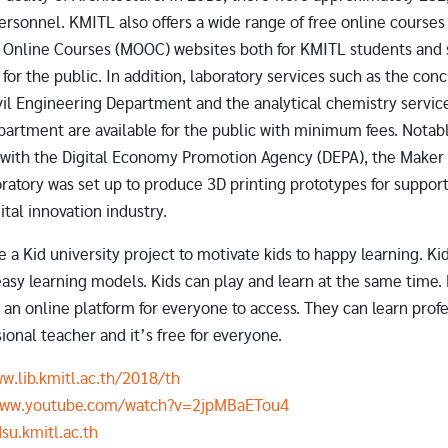
rsonnel. KMITL also offers a wide range of free online courses
Online Courses (MOOC) websites both for KMITL students and s
or the public. In addition, laboratory services such as the conc
ivil Engineering Department and the analytical chemistry servic
artment are available for the public with minimum fees. Notabl
 with the Digital Economy Promotion Agency (DEPA), the Maker
ratory was set up to produce 3D printing prototypes for suppor
ital innovation industry.
a Kid university project to motivate kids to happy learning. Ki
easy learning models. Kids can play and learn at the same time
 an online platform for everyone to access. They can learn profe
ional teacher and it’s free for everyone.
w.lib.kmitl.ac.th/2018/th
www.youtube.com/watch?v=2jpMBaETou4
dsu.kmitl.ac.th