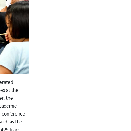
perated
es at the
er, the
 academic
d conference
 such as the
,495 loans