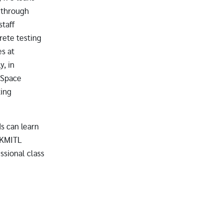
 through
taff
rete testing
es at
y, in
 Space
ting
ds can learn
. KMITL
ssional class