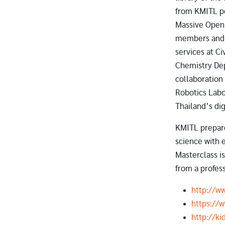
from KMITL pe
Massive Open 
members and f
services at C
Chemistry Dep
collaboration
Robotics Labo
Thailand’s dig
KMITL prepare 
science with 
Masterclass is
from a profess
http://ww
https://
http://ki