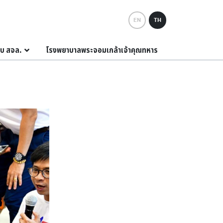
EN
TH
กับ สจล.
โรงพยาบาลพระจอมเกล้าเจ้าคุณทหาร