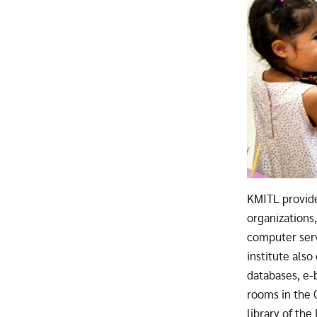
KMITL provide
organizations
computer serv
institute als
databases, e-
rooms in the C
library of th