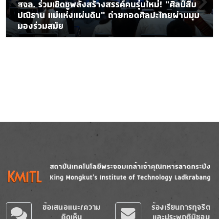
สจล. ร่วมเชิดชูพลังสร้างสรรค์คนรุ่นใหม่! “ศิลป์สืบ
ปณิธาน แม่แห่งแผ่นดิน” ถ่ายทอดศิลปะไทยผ่านมุม
มองร่วมสมัย
Image
Image
ข้อเสนอแนะ/ความ
ร้องเรียนการทุจริต
คิดเห็น
และประพฤติมิชอบ