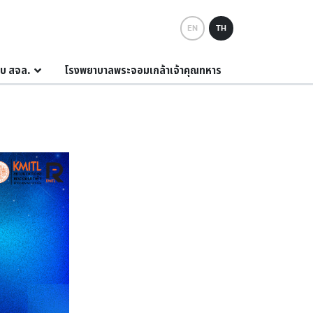
EN
TH
กับ สจล.
โรงพยาบาลพระจอมเกล้าเจ้าคุณทหาร