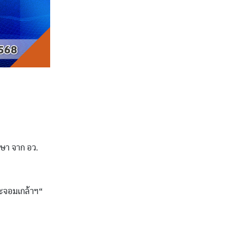
กษา จาก อว.
ระจอมเกล้าฯ“