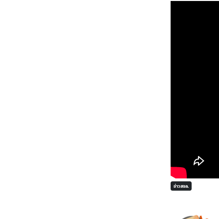
ข่าวสจล.