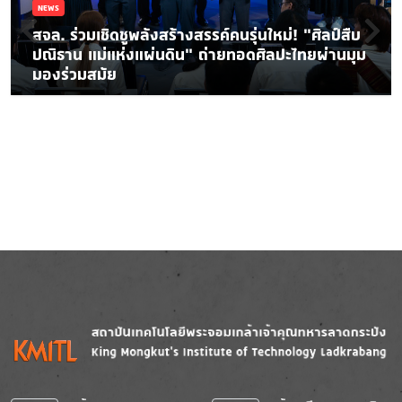
NEWS
สจล. ร่วมเชิดชูพลังสร้างสรรค์คนรุ่นใหม่! “ศิลป์สืบ
ปณิธาน แม่แห่งแผ่นดิน” ถ่ายทอดศิลปะไทยผ่านมุม
มองร่วมสมัย
Image
Image