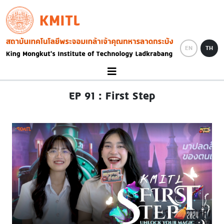
Skip to main content
KMITL
Image
EN
TH
EP 91 : First Step