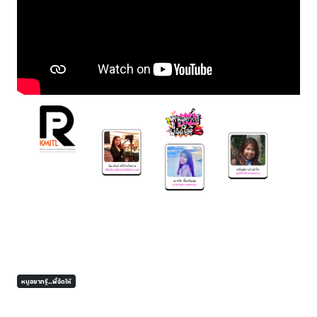
หนูอยากรู้...พี่จัดให้