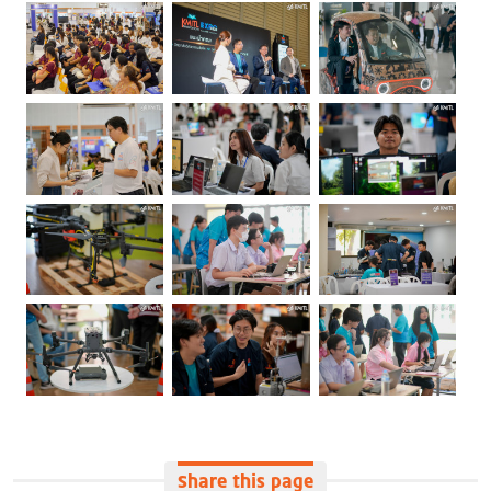
NEWS
สจล.
NEWS
ชุมพร
ผนึกกำลัง
เสวนาและ
3 คณะวิทย์
รับฟังการ
NEWS
สุขภาพ
บรรยาย
Share this page
เปิดแผน
เดินหน้า
พิเศษ