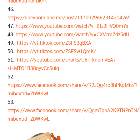
mibextid=oFDknk
46.
https://linevoom.line.me/post/1170929662314214265
47.
https://www.youtube.com/watch?v=Bfz3HVQ0m7s
48.
https://www.youtube.com/watch?v=CXVcmZdz5dU
49.
https://vt.tiktok.com/ZSFS3gBXA
50.
https://vt.tiktok.com/ZSFSw1QmK/
51.
https://youtube.com/shorts/U6T-knpmvEA?
si=MTO1B38qyvCcSuig
52.
https://www.facebook.com/share/v/R2JQg4ro8hPKgMtz/?
mibextid=ZbWKwL
53.
https://www.facebook.com/share/v/QgmTpnA2K9TNPnTN/
mibextid=ZbWKwL