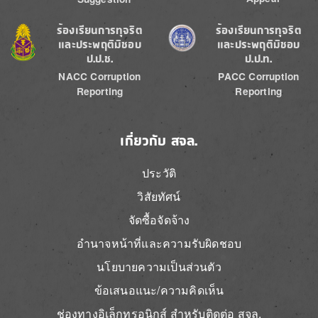
Image
Image
ร้องเรียนการทุจริต
ร้องเรียนการทุจริต
และประพฤติมิชอบ
และประพฤติมิชอบ
ป.ป.ช.
ป.ป.ท.
NACC Corruption
PACC Corruption
Reporting
Reporting
เกี่ยวกับ สจล.
ประวัติ
วิสัยทัศน์
จัดซื้อจัดจ้าง
อำนาจหน้าที่และความรับผิดชอบ
นโยบายความเป็นส่วนตัว
ข้อเสนอแนะ/ความคิดเห็น
ช่องทางอิเล็กทรอนิกส์ สำหรับติดต่อ สจล.