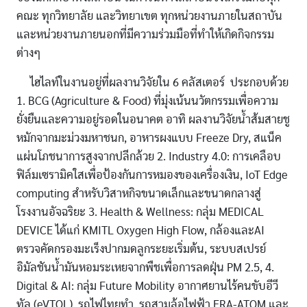
คณะ ทุกวิทยาลัย และวิทยาเขต ทุกหน่วยงานภายในสถาบัน
และหน่วยงานภายนอกที่มีความร่วมมือที่ทำให้เกิดกิจกรรม
ต่างๆ
ไฮไลท์ในงานอยู่ที่ผลงานวิจัยใน 6 คลัสเตอร์ ประกอบด้วย
1. BCG (Agriculture & Food) ที่มุ่งเน้นนวัตกรรมเพื่อความ
ยั่งยืนและความอยู่รอดในอนาคต อาทิ ผลงานวิจัยนํ้าส้มสายชู
หมักจากมะม่วงมหาชนก, อาหารผงแบบ Freeze Dry, สแน็ค
แผ่นโภชนาการสูงจากปลีกล้วย 2. Industry 4.0: การเคลือบ
ฟิล์มเซรามิคใสเพื่อป้องกันการหมองของเครื่องเงิน, IoT Edge
computing สําหรับวิสาหกิจขนาดเล็กและขนาดกลางสู่
โรงงานอัจฉริยะ 3. Health & Wellness: กลุ่ม MEDICAL
DEVICE ได้แก่ KMITL Oxygen High Flow, กล้องและAI
ตรวจคัดกรองมะเร็งปากมดลูกระยะเริ่มต้น, ระบบสเปรย์
อิมัลชันน้ำมันหอมระเหยจากพืชเพื่อการลดฝุ่น PM 2.5, 4.
Digital & AI: กลุ่ม Future Mobility อากาศยานไร้คนขับอีวี
ทัล (eVTOL), รถไฟไทยทํา, รถสามล้อไฟฟ้า ERA-ATOM และ