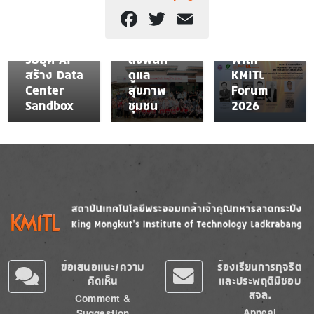
สจล.ปั้น
โครงการ
"Farming
Facebook
Twitter
Email
คน-
“Living
The
พลังงาน
Lab”
Future
รับยุค AI
ลงพื้นที่
With
สร้าง Data
ดูแล
KMITL
Center
สุขภาพ
Forum
Sandbox
ชุมชน
2026
Image
Image
ข้อเสนอแนะ/ความ
ร้องเรียนการทุจริต
คิดเห็น
และประพฤติมิชอบ
สจล.
Comment &
Appeal
Suggestion