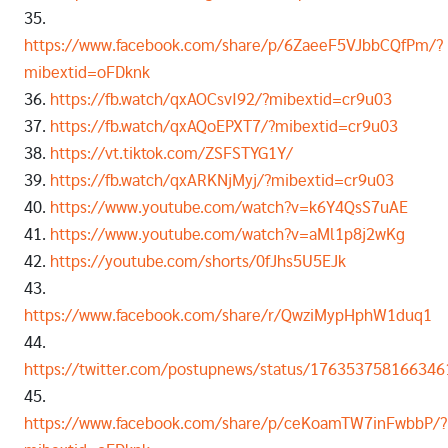
35.
https://www.facebook.com/share/p/6ZaeeF5VJbbCQfPm/?
mibextid=oFDknk
36.
https://fb.watch/qxAOCsvI92/?mibextid=cr9u03
37.
https://fb.watch/qxAQoEPXT7/?mibextid=cr9u03
38.
https://vt.tiktok.com/ZSFSTYG1Y/
39.
https://fb.watch/qxARKNjMyj/?mibextid=cr9u03
40.
https://www.youtube.com/watch?v=k6Y4QsS7uAE
41.
https://www.youtube.com/watch?v=aMl1p8j2wKg
42.
https://youtube.com/shorts/0fJhs5U5EJk
43.
https://www.facebook.com/share/r/QwziMypHphW1duq1
44.
https://twitter.com/postupnews/status/17635375816634
45.
https://www.facebook.com/share/p/ceKoamTW7inFwbbP/?