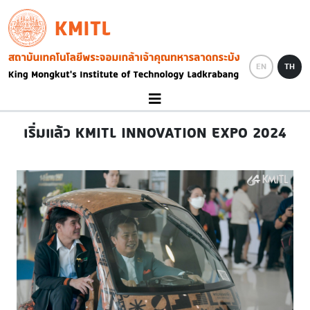
Skip to main content
KMITL
Image
EN
TH
เริ่มแล้ว KMITL INNOVATION EXPO 2024