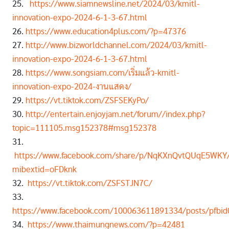
25.
https://www.siamnewsline.net/2024/03/kmitl-
innovation-expo-2024-6-1-3-67.html
26.
https://www.education4plus.com/?p=47376
27.
http://www.bizworldchannel.com/2024/03/kmitl-
innovation-expo-2024-6-1-3-67.html
28.
https://www.songsiam.com/เริ่มแล้ว-kmitl-
innovation-expo-2024-งานแสดง/
29.
https://vt.tiktok.com/ZSFSEKyPo/
30.
http://entertain.enjoyjam.net/forum//index.php?
topic=111105.msg152378#msg152378
31.
https://www.facebook.com/share/p/NqKXnQvtQUqE5WKY
mibextid=oFDknk
32.
https://vt.tiktok.com/ZSFSTJN7C/
33.
https://www.facebook.com/100063611891334/posts/pfbi
34.
https://www.thaimungnews.com/?p=42481