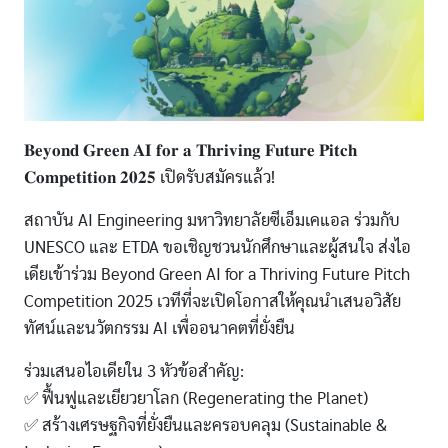
𝐁𝐞𝐲𝐨𝐧𝐝 𝐆𝐫𝐞𝐞𝐧 𝐀𝐈 𝐟𝐨𝐫 𝐚 𝐓𝐡𝐫𝐢𝐯𝐢𝐧𝐠 𝐅𝐮𝐭𝐮𝐫𝐞 𝐏𝐢𝐭𝐜𝐡
𝐂𝐨𝐦𝐩𝐞𝐭𝐢𝐭𝐢𝐨𝐧 𝟐𝟎𝟐𝟓 เปิดรับสมัครแล้ว!
สถาบัน AI Engineering มหาวิทยาลัยซีเอ็มเคแอล ร่วมกับ
UNESCO และ ETDA ขอเชิญชวนนักศึกษาและผู้สนใจ ส่งไอ
เดียเข้าร่วม Beyond Green AI for a Thriving Future Pitch
Competition 2025 เวทีที่จะเปิดโอกาสให้คุณนำเสนอวิสัย
ทัศน์และนวัตกรรม AI เพื่ออนาคตที่ยั่งยืน
ร่วมเสนอไอเดียใน 3 หัวข้อสำคัญ:
✅ ฟื้นฟูและเยียวยาโลก (Regenerating the Planet)
✅ สร้างเศรษฐกิจที่ยั่งยืนและครอบคลุม (Sustainable &