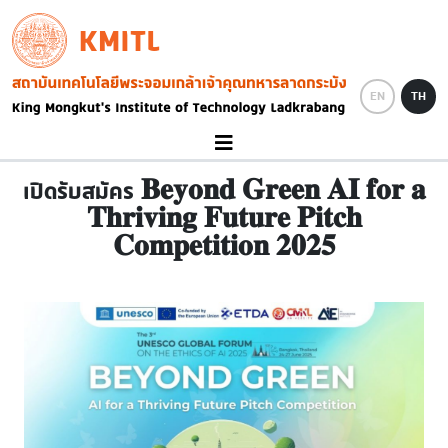
Skip to main content
KMITL
Image
EN
TH
เปิดรับสมัคร 𝐁𝐞𝐲𝐨𝐧𝐝 𝐆𝐫𝐞𝐞𝐧 𝐀𝐈 𝐟𝐨𝐫 𝐚
𝐓𝐡𝐫𝐢𝐯𝐢𝐧𝐠 𝐅𝐮𝐭𝐮𝐫𝐞 𝐏𝐢𝐭𝐜𝐡
𝐂𝐨𝐦𝐩𝐞𝐭𝐢𝐭𝐢𝐨𝐧 𝟐𝟎𝟐𝟓