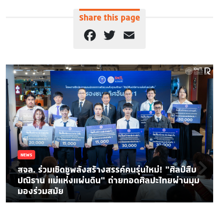
Share this page
Facebook
Twitter
Email
NEWS
สจล. ร่วมเชิดชูพลังสร้างสรรค์คนรุ่นใหม่! “ศิลป์สืบ
ปณิธาน แม่แห่งแผ่นดิน” ถ่ายทอดศิลปะไทยผ่านมุม
มองร่วมสมัย