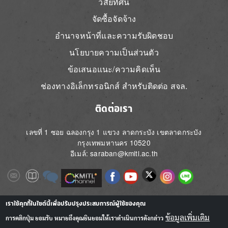
วิสัยทัศน์
จัดซื้อจัดจ้าง
อำนาจหน้าที่และความรับผิดชอบ
นโยบายความเป็นส่วนตัว
ข้อเสนอแนะ/ความคิดเห็น
ช่องทางอิเล็กทรอนิกส์ สำหรับติดต่อ สจล.
ติดต่อเรา
เลขที่ 1 ซอย ฉลองกรุง 1 แขวง ลาดกระบัง เขตลาดกระบัง
กรุงเทพมหานคร 10520
อีเมล์: saraban@kmitl.ac.th
Image
Image
Image
Image
Image
Image
Image
Image
Image
Image
Image
เราใช้คุกกี้ในไซต์นี้เพื่อปรับปรุงประสบการณ์ผู้ใช้ของคุณ
ข้อมูลเพิ่มเติม
การคลิกปุ่ม ยอมรับ หมายถึงคุณยินยอมให้เราดำเนินการดังกล่าว