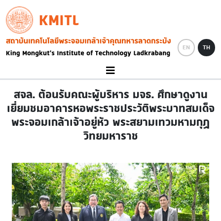
Skip to main content
KMITL
Image
EN
TH
สจล. ต้อนรับคณะผู้บริหาร มจธ. ศึกษาดูงาน
เยี่ยมชมอาคารหอพระราชประวัติพระบาทสมเด็จ
พระจอมเกล้าเจ้าอยู่หัว พระสยามเทวมหามกุฏ
วิทยมหาราช