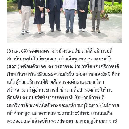
(8 ก.ค. 69) รองศาสตราจารย์ ดร.คมสัน มาลีสี อธิการบดี
สถาบันเทคโนโลยีพระจอมเกล้าเจ้าคุณทหารลาดกระบัง
(สจล.) พร้อมด้วย รศ. ดร.จรสวรรณ โกยวานิช รองอธิการบดี
ฝ่ายบริหารทรัพย์สินและความยั่งยืน ผศ.ดร.ทอแสงรัศมี ถีถะ
แก้ว ผู้ช่วยอธิการบดีฝ่ายสื่อสารองค์กร และนายวิศว
สว่างอารมณ์ ผู้อำนวยการสำนักงานสื่อสารองค์กร ให้การ
ต้อนรับ ดร.อมรวิชช์ นาครทรรพ ที่ปรึกษาอธิการบดี
มหาวิทยาลัยเทคโนโลยีพระจอมเกล้าธนบุรี (มจธ.) ในโอกาส
เข้าศึกษาดูงานอาคารหอพระราชประวัติพระบาทสมเด็จ
พระจอมเกล้าเจ้าอยู่หัว พระสยามเทวมหามกุฏวิทยมหาราช