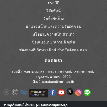
ประวัติ
วิสัยทัศน์
จัดซื้อจัดจ้าง
อำนาจหน้าที่และความรับผิดชอบ
นโยบายความเป็นส่วนตัว
ข้อเสนอแนะ/ความคิดเห็น
ช่องทางอิเล็กทรอนิกส์ สำหรับติดต่อ สจล.
ติดต่อเรา
เลขที่ 1 ซอย ฉลองกรุง 1 แขวง ลาดกระบัง เขตลาดกระบัง
กรุงเทพมหานคร 10520
อีเมล์: saraban@kmitl.ac.th
Image
Image
Image
Image
Image
Image
Image
Image
Image
Image
Image
เราใช้คุกกี้ในไซต์นี้เพื่อปรับปรุงประสบการณ์ผู้ใช้ของคุณ