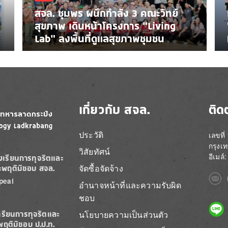
สจล. ชุมพร ผนึกกำลัง 3 คณะวิทย์
สุขภาพ เดินหน้าโครงการ “Living
Lab” ลงพื้นที่ดูแลสุขภาพชุมชน
เกี่ยวกับ สจล.
ติด
ประวัติ
เลขที
กรุงเ
วิสัยทัศน์
อีเมล
องเรียนการทุจริตและ
จัดซื้อจัดจ้าง
ะพฤติมิชอบ สจล.
Imag
peal
อำนาจหน้าที่และความรับผิด
ชอบ
Imag
นโยบายความเป็นส่วนตัว
เรียนการทุจริตและ
พฤติมิชอบ ป.ป.ท.