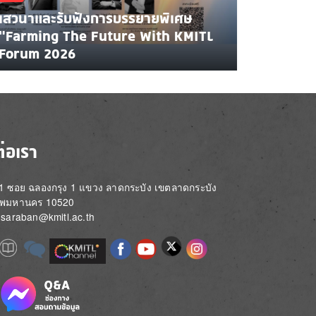
เสวนาและรับฟังการบรรยายพิเศษ
"Farming The Future With KMITL
Forum 2026
ต่อเรา
่ 1 ซอย ฉลองกรุง 1 แขวง ลาดกระบัง เขตลาดกระบัง
ทพมหานคร 10520
์: saraban@kmitl.ac.th
Image
e
Image
Image
Image
Image
Image
Image
Image
e