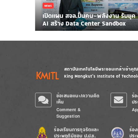
NEWS
เปิดแผน สจล.ปั้นคน-พลังงาน รับยุค
AI สร้าง Data Center Sandbox
Image
Image
ข้อเสนอแนะ/ความคิด
ร้
เห็น
ปร
Comment &
Ap
Suggestion
Image
Image
ร้องเรียนการทุจริตและ
ร้อง
ประพฤติมิชอบ ป.ป.ช.
ประ