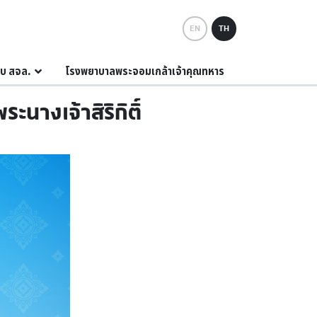
EN
TH
กับ สจล.
โรงพยาบาลพระจอมเกล้าเจ้าคุณทหาร
างเจ้าสิริกิติ์