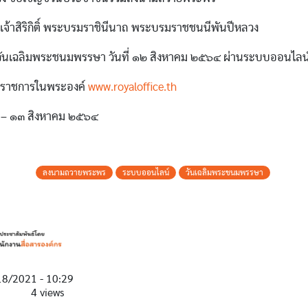
จ้าสิริกิติ์ พระบรมราชินีนาถ พระบรมราชชนนีพันปีหลวง
สวันเฉลิมพระชนมพรรษา วันที่ ๑๒ สิงหาคม ๒๕๖๔ ผ่านระบบออนไลน
่วยราชการในพระองค์
www.royaloffice.th
 ๗ – ๑๓ สิงหาคม ๒๕๖๔
ลงนามถวายพระพร
ระบบออนไลน์
วันเฉลิมพระชนมพรรษา
18/2021 - 10:29
4 views