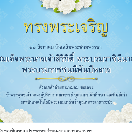
วัง ขอเชิญชวนประชาชนร่วมลงนามถวายพระพร