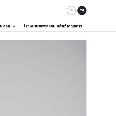
EN
TH
กับ สจล.
โรงพยาบาลพระจอมเกล้าเจ้าคุณทหาร