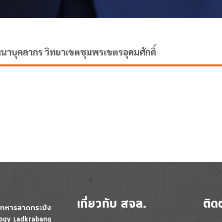
ฒนาบุคลากร วิทยาเขตชุมพรเขตรอุดมศักดิ์
เกี่ยวกับ สจล.
ติด