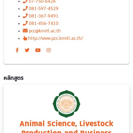
07-750-6426
081-597-4529
081-367-9491
081-456-7410
pcc@kmitl.ac.th
http://www.pcc.kmitl.ac.th/
หลักสูตร
Animal Science, Livestock
Production and Business