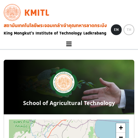
Skip to main content
KMITL
Image
EN
TH
School of Agricultural Technology
+
−