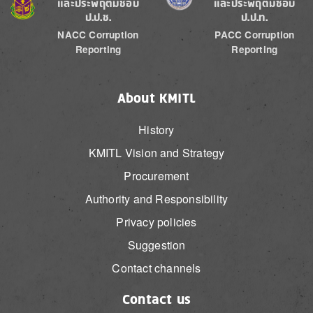
และประพฤติมิชอบ
และประพฤติมิชอบ
ป.ป.ช.
ป.ป.ท.
NACC Corruption
PACC Corruption
Reporting
Reporting
About KMITL
History
KMITL Vision and Strategy
Procurement
Authority and Responsibility
Privacy policies
Suggestion
Contact channels
Contact us