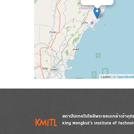
Leaflet | ©
OpenStree
Image
Image