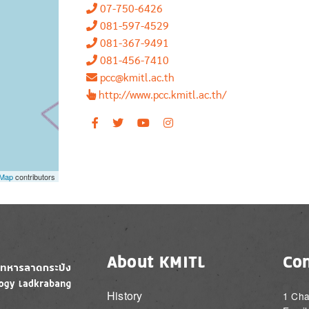
07-750-6426
081-597-4529
081-367-9491
081-456-7410
pcc@kmitl.ac.th
http://www.pcc.kmitl.ac.th/
tMap
contributors
About KMITL
Con
History
1 Cha