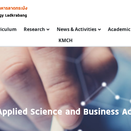
riculum
Research
News & Activities
Academic 
KMCH
Applied Science and Business A