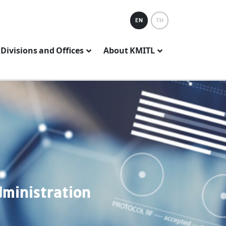
EN
TH
Divisions and Offices
About KMITL
dministration