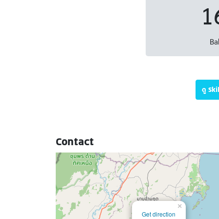
1
Ba
ดู Sk
Contact
×
Get direction