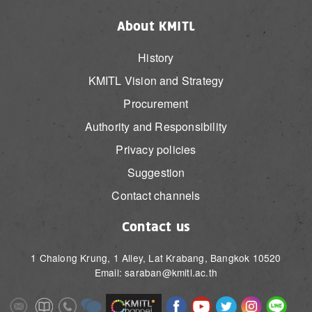
About KMITL
History
KMITL Vision and Strategy
Procurement
Authority and Responsibility
Privacy policies
Suggestion
Contact channels
Contact us
1 Chalong Krung, 1 Alley, Lat Krabang, Bangkok 10520
Email: saraban@kmitl.ac.th
Image
Image
Image
Image
Image
Image
Image
Image
Image
Image