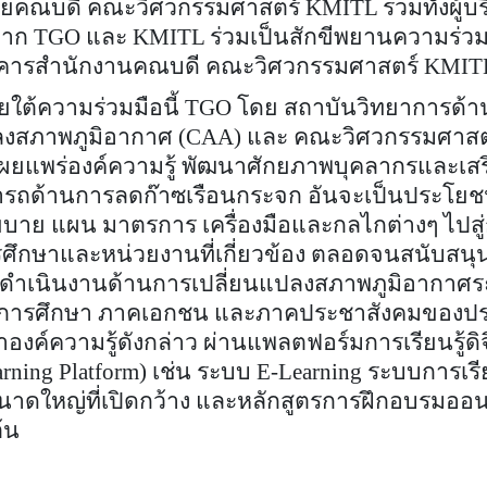
้ช่วยคณบดี คณะวิศวกรรมศาสตร์
KMITL
รวมทั้งผู้
่จาก
TGO
และ
KMITL
ร่วมเป็นสักขีพยานความร่วม
าคารสำนักงานคณบดี คณะวิศวกรรมศาสตร์
KMIT
วามร่วมมือนี้
TGO
โดย สถาบันวิทยาการด้
ลงสภาพภูมิอากาศ (
CAA)
และ คณะวิศวกรรมศาสต
เผยแพร่องค์ความรู้ พัฒนาศักยภาพบุคลากรและเสร
ถด้านการลดก๊าซเรือนกระจก อันจะเป็นประโยชน
าย แผน มาตรการ เครื่องมือและกลไกต่างๆ ไปสู่ก
ึกษาและหน่วยงานที่เกี่ยวข้อง ตลอดจนสนับสนุ
รดำเนินงานด้านการเปลี่ยนแปลงสภาพภูมิอากาศร
ันการศึกษา ภาคเอกชน และภาคประชาสังคมของปร
นาองค์ความรู้ดังกล่าว ผ่านแพลตฟอร์มการเรียนรู้ดิจ
arning Platform)
เช่น ระบบ
E-Learning
ระบบการเรีย
าดใหญ่ที่เปิดกว้าง และหลักสูตรการฝึกอบรมออน
ต้น