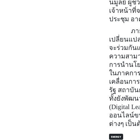
นมูลย์ ผู
เจ้าหน้าที
ประชุม อ
ภายใต้ค
เปลี่ยนแป
จะร่วมกัน
ความสามาร
การนำนโยบ
ในภาคการศ
เคลื่อนกา
รัฐ สถาบ
ทั้งยังพัฒ
(
Digital Le
ออนไลน์ขน
ต่างๆ เป็น
ENERGY