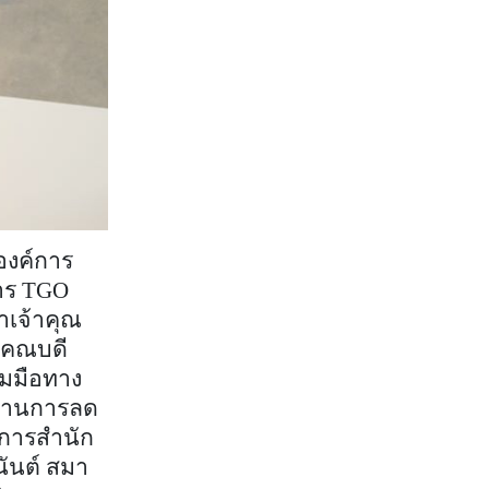
องค์การ
าร
TGO
าเจ้าคุณ
ล คณบดี
มมือทาง
ด้านการลด
ยการสำนัก
นันต์ สมา