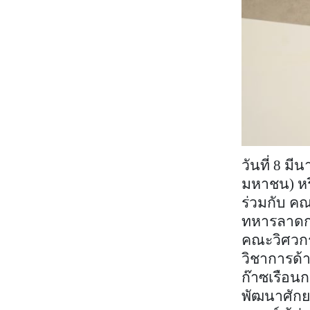
วันที่ 8 ม
มหาชน) ห
ร่วมกับ ค
ทหารลาดกร
คณะวิศวก
วิชาการด้
ก๊าซเรือน
พัฒนาศักย