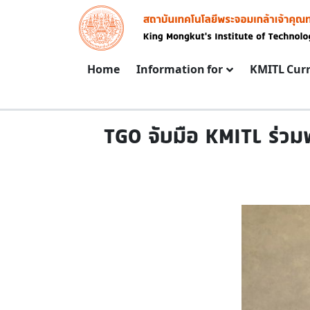
Skip to main content
Image
Main navigation
Home
Information for
KMITL Cur
TGO จับมือ KMITL ร่วม