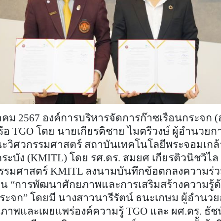
ีนาคม 2567 องค์การบริหารจัดการก๊าซเรือนกระจก (
รือ
TGO
โดย นายเกียรติชาย ไมตรีวงษ์ ผู้อำนวยก
ณะวิศวกรรมศาสตร์ สถาบันเทคโนโลยีพระจอมเกล้
ะบัง (
KMITL)
โดย รศ.ดร. สมยศ เกียรติวนิชวิไ
รรมศาสตร์
KMITL
ลงนามบันทึกข้อตกลงความร่ว
าน “การพัฒนาศักยภาพและการเสริมสร้างความรู้
กระจก” โดยมี นางสาวนารีรัตน์ ธนะเกษม ผู้อำนว
ภาพและเผยแพร่องค์ความรู้
TGO
และ ผศ.ดร. ธัช