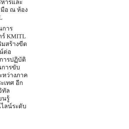
บริหารและ
มือ ณ ห้อง
L
านการ
ร์
KMITL
ิมสร้างขีด
์ต่อ
ารปฏิบัติ
นการขับ
ะหว่างภาค
ะเทศ อีก
ิทัล
นรู้
ไลน์ระดับ