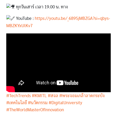
ทุกวันเสาร์ เวลา 19.00 น. ทาง
YouTube :
https://youtu.be/_689SjMBZGA?si=qbys-
MBZKYxUlKv7
#TechTrends
#KMITL
#สจล
#พระจอมเกล้าลาดกระบัง
#เทคโนโลยี
#นวัตกรรม
#DigitalUniversity
#TheWorldMasterOfInnovation