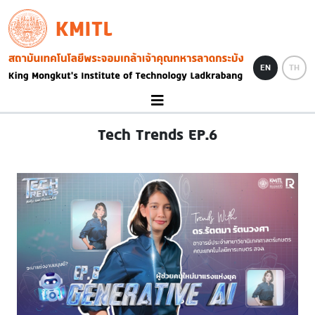
Skip to main content
KMITL
Image
EN
TH
Tech Trends EP.6