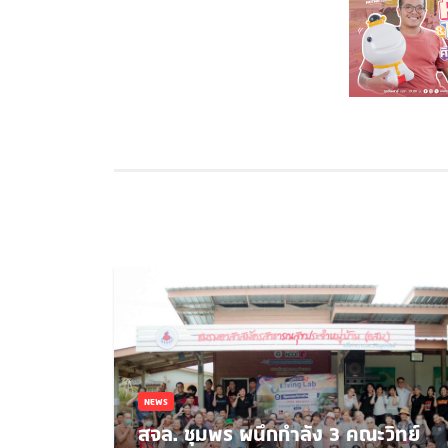
NEWS
สจล. ชุมพร ผนึกกำลัง 3 คณะวิทย์