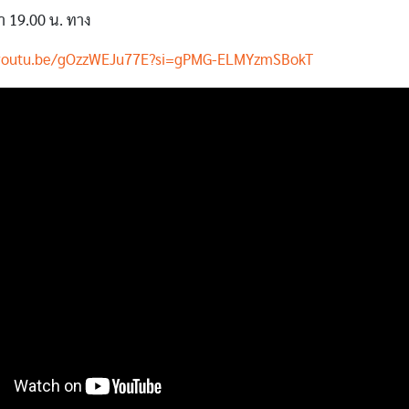
ลา 19.00 น. ทาง
/youtu.be/gOzzWEJu77E?si=gPMG-ELMYzmSBokT