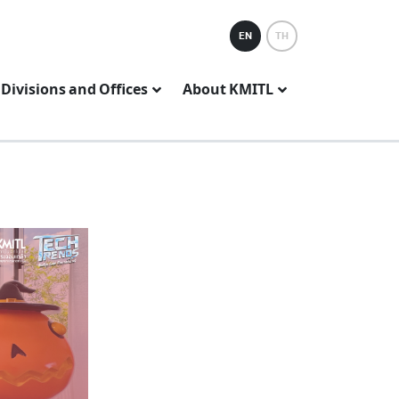
EN
TH
Divisions and Offices
About KMITL