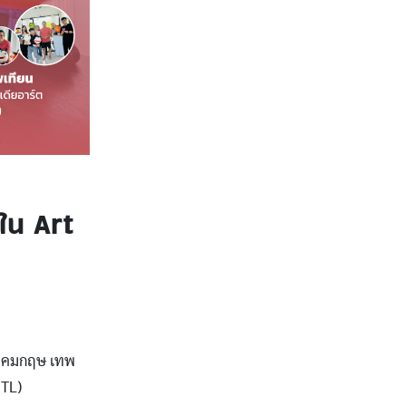
ปใน Art
ม่ คมกฤษ เทพ
ITL)