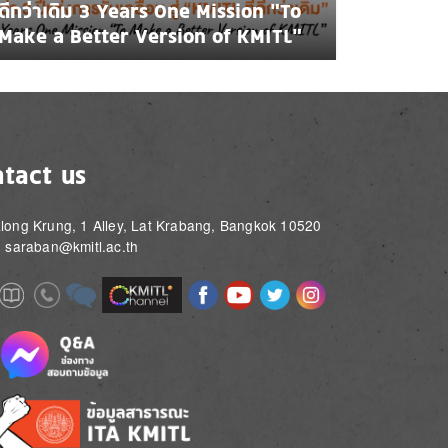
ดีกว่าเดิม 3 Years One Mission “To
Make a Better Version of KMITL”
tact us
long Krung, 1 Alley, Lat Krabang, Bangkok 10520
: saraban@kmitl.ac.th
Image
Image
Image
Image
Image
Image
e
Image
Image
Image
e
e