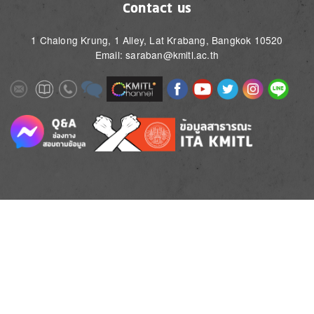
Contact us
1 Chalong Krung, 1 Alley, Lat Krabang, Bangkok 10520
Email: saraban@kmitl.ac.th
Image
Image
Image
Image
Image
Image
Image
Image
Image
Image
Image
Image