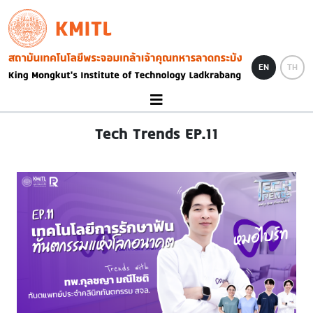
Skip to main content
KMITL
Image
EN
TH
Tech Trends EP.11