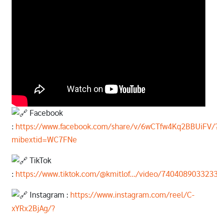
Facebook
:
https://www.facebook.com/share/v/6wCTfw4Kq2BBUiFV/
mibextid=WC7FNe
TikTok
:
https://www.tiktok.com/@kmitlof.../video/74040890332
Instagram :
https://www.instagram.com/reel/C-
xYRx2BjAg/?