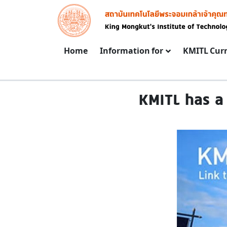
Skip to main content
Image
Main navigation
Home
Information for
KMITL Cur
KMITL has a