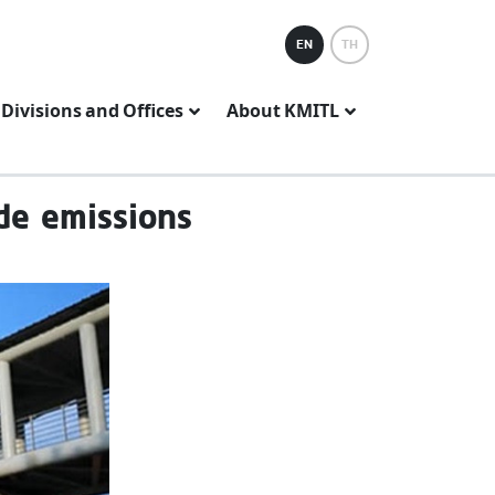
EN
TH
Divisions and Offices
About KMITL
de emissions