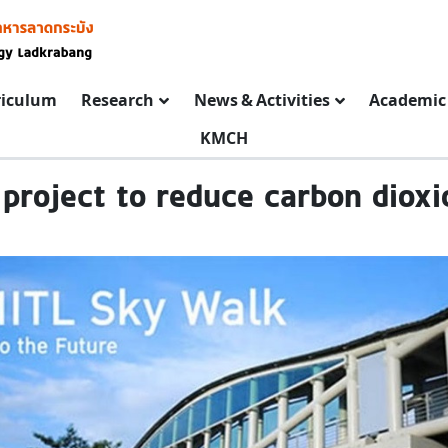
riculum
Research
News & Activities
Academic 
KMCH
 project to reduce carbon dioxi