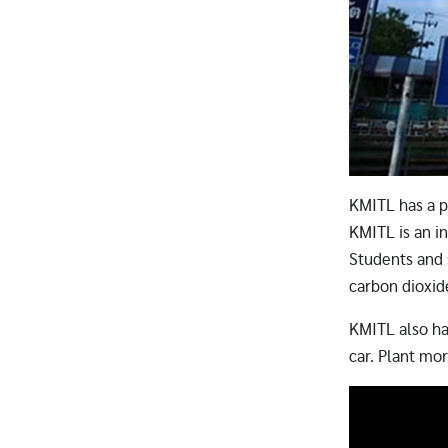
KMITL has a p
KMITL is an in
Students and s
carbon dioxid
KMITL also has
car. Plant mo