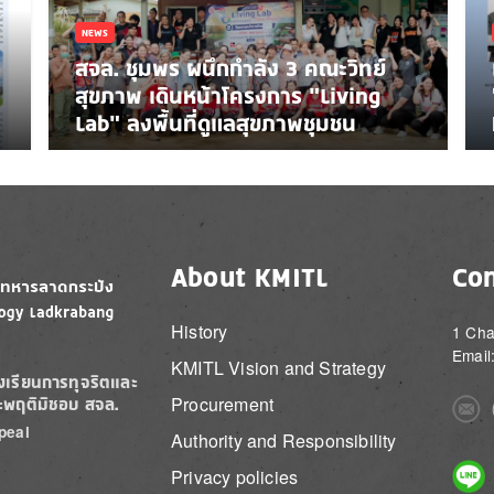
NEWS
สจล. ชุมพร ผนึกกำลัง 3 คณะวิทย์
สุขภาพ เดินหน้าโครงการ “Living
Lab” ลงพื้นที่ดูแลสุขภาพชุมชน
About KMITL
Con
History
1 Cha
Email
KMITL Vision and Strategy
องเรียนการทุจริตและ
Procurement
ะพฤติมิชอบ สจล.
Imag
peal
Authority and Responsibility
Imag
Privacy policies