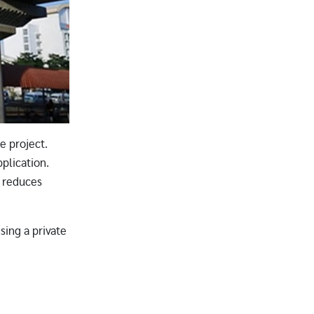
e project.
pplication.
h reduces
.
sing a private