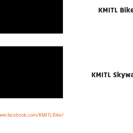
KMITL Bik
KMITL Skyw
www.facebook.com/KMITLBike/