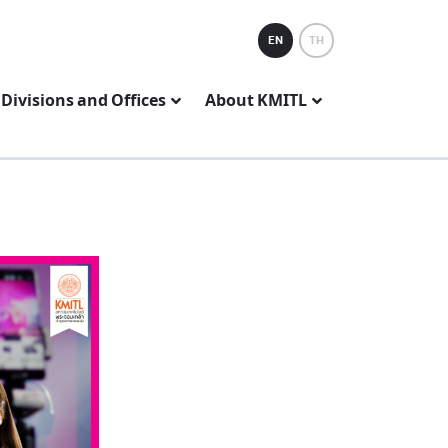
EN
TH
Divisions and Offices
About KMITL