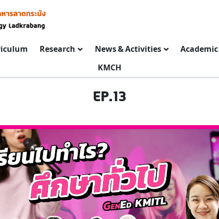
riculum
Research
News & Activities
Academic 
KMCH
EP.13