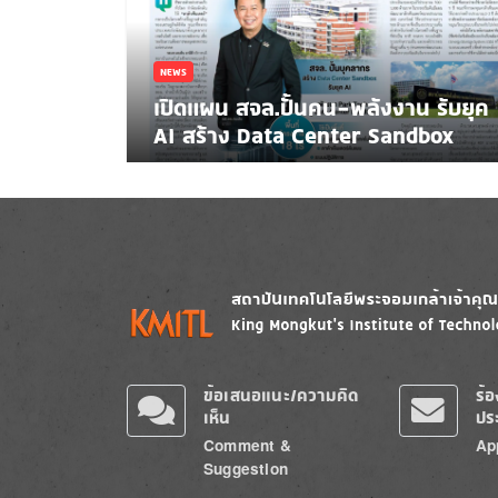
NEWS
เปิดแผน สจล.ปั้นคน-พลังงาน รับยุค
AI สร้าง Data Center Sandbox
Image
Image
ข้อเสนอแนะ/ความคิด
ร้
เห็น
ปร
Comment &
Ap
Suggestion