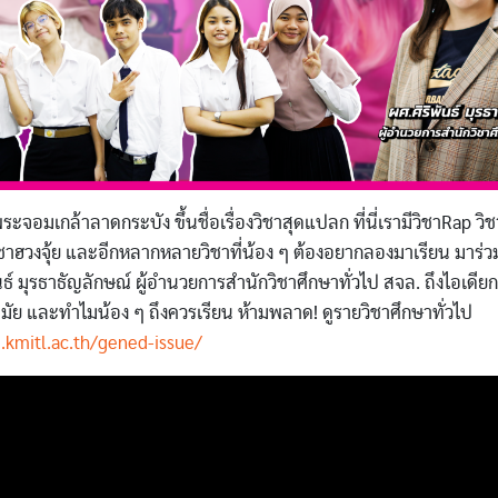
กล้าลาดกระบัง ขึ้นชื่อเรื่องวิชาสุดแปลก ที่นี่เรามีวิชาRap วิ
ิชาฮวงจุ้ย และอีกหลากหลายวิชาที่น้อง ๆ ต้องอยากลองมาเรียน มาร่ว
พันธ์ มุรธาธัญลักษณ์ ผู้อำนวยการสำนักวิชาศึกษาทั่วไป สจล. ถึงไอเดีย
สมัย และทำไมน้อง ๆ ถึงควรเรียน ห้ามพลาด! ดูรายวิชาศึกษาทั่วไป
.kmitl.ac.th/gened-issue/