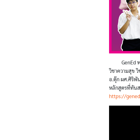
GenEd พระจอมเ
วิชาความสุข ว
อ.ตุ๊ก ผศ.ศิริ
หลักสูตรที่ทัน
https://gened