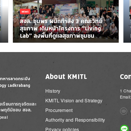
NEWS
สจล. ชุมพร ผนึกกำลัง 3 คณะวิทย์
สุขภาพ เดินหน้าโครงการ “Living
Lab” ลงพื้นที่ดูแลสุขภาพชุมชน
About KMITL
Con
History
1 Cha
Email
KMITL Vision and Strategy
องเรียนการทุจริตและ
Procurement
ะพฤติมิชอบ สจล.
Imag
peal
Authority and Responsibility
Imag
Privacy policies