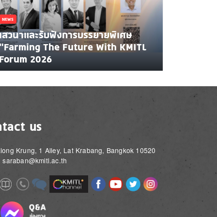
NEWS
เสวนาและรับฟังการบรรยายพิเศษ
"Farming The Future With KMITL
Forum 2026
tact us
long Krung, 1 Alley, Lat Krabang, Bangkok 10520
: saraban@kmitl.ac.th
Image
Image
Image
Image
Image
Image
e
Image
Image
Image
e