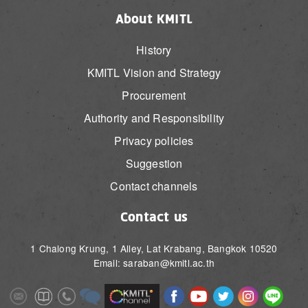
About KMITL
History
KMITL Vision and Strategy
Procurement
Authority and Responsibility
Privacy policies
Suggestion
Contact channels
Contact us
1 Chalong Krung, 1 Alley, Lat Krabang, Bangkok 10520
Email: saraban@kmitl.ac.th
Image
Image
Image
Image
Image
Image
Image
Image
Image
Image