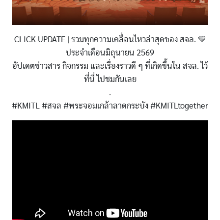
CLICK UPDATE | รวมทุกความเคลื่อนไหวล่าสุดของ สจล. 💛
ประจำเดือนมิถุนายน 2569
อัปเดตข่าวสาร กิจกรรม และเรื่องราวดี ๆ ที่เกิดขึ้นใน สจล. ไว้
ที่นี่ ไปชมกันเลย
.
#KMITL #สจล #พระจอมเกล้าลาดกระบัง #KMITLtogether