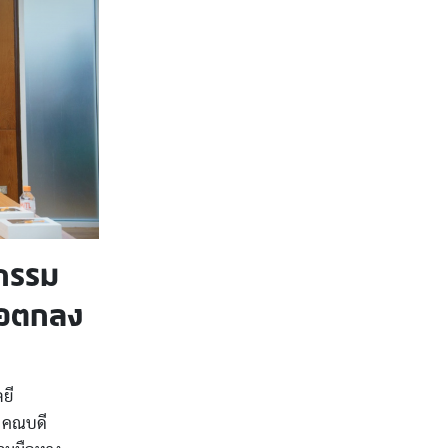
กรรม
้อตกลง
ยี
ี คณบดี