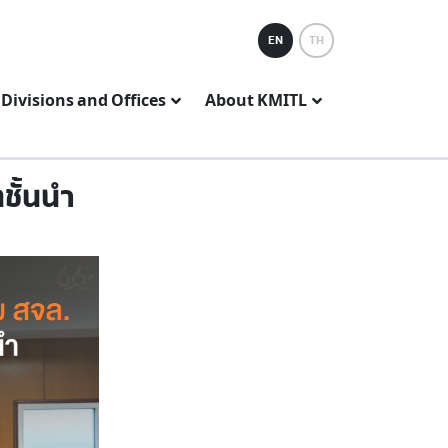
EN
TH
Divisions and Offices
About KMITL
ชั้นนำ