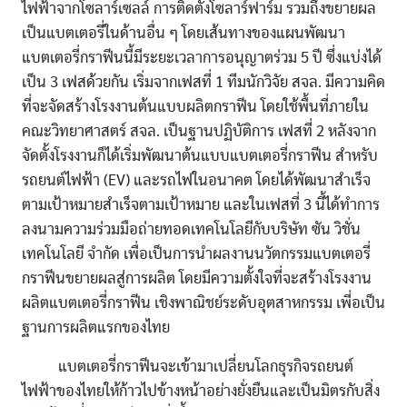
ไฟฟ้าจากโซลาร์เซลล์ การติดตั้งโซลาร์ฟาร์ม รวมถึงขยายผล
เป็นแบตเตอรี่ในด้านอื่น ๆ โดยเส้นทางของแผนพัฒนา
แบตเตอรี่กราฟีนนี้มีระยะเวลาการอนุญาตร่วม 5 ปี ซึ่งแบ่งได้
เป็น 3 เฟสด้วยกัน เริ่มจากเฟสที่ 1 ทีมนักวิจัย สจล. มีความคิด
ที่จะจัดสร้างโรงงานต้นแบบผลิตกราฟีน โดยใช้พื้นที่ภายใน
คณะวิทยาศาสตร์ สจล. เป็นฐานปฏิบัติการ เฟสที่ 2 หลังจาก
จัดตั้งโรงงานก็ได้เริ่มพัฒนาต้นแบบแบตเตอรี่กราฟีน สำหรับ
รถยนต์ไฟฟ้า (EV) และรถไฟในอนาคต โดยได้พัฒนาสำเร็จ
ตามเป้าหมายสำเร็จตามเป้าหมาย และในเฟสที่ 3 นี้ได้ทำการ
ลงนามความร่วมมือถ่ายทอดเทคโนโลยีกับบริษัท ซัน วิชั่น
เทคโนโลยี จำกัด เพื่อเป็นการนำผลงานนวัตกรรมแบตเตอรี่
กราฟีนขยายผลสู่การผลิต โดยมีความตั้งใจที่จะสร้างโรงงาน
ผลิตแบตเตอรี่กราฟีน เชิงพาณิชย์ระดับอุตสาหกรรม เพี่อเป็น
ฐานการผลิตแรกของไทย
แบตเตอรี่กราฟีนจะเข้ามาเปลี่ยนโลกธุรกิจรถยนต์
ไฟฟ้าของไทยให้ก้าวไปข้างหน้าอย่างยั่งยืนและเป็นมิตรกับสิ่ง