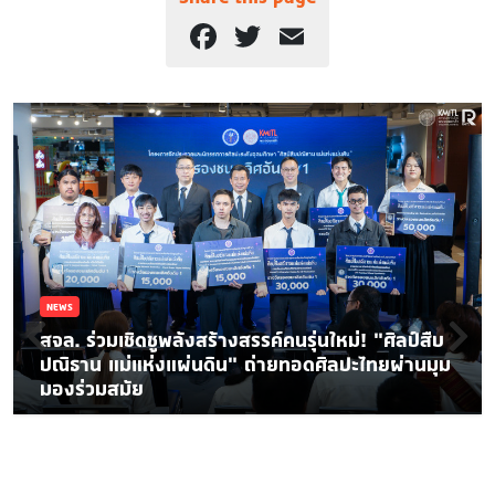
Facebook
Twitter
Email
NEWS
สจล. ร่วมเชิดชูพลังสร้างสรรค์คนรุ่นใหม่! “ศิลป์สืบ
ปณิธาน แม่แห่งแผ่นดิน” ถ่ายทอดศิลปะไทยผ่านมุม
มองร่วมสมัย