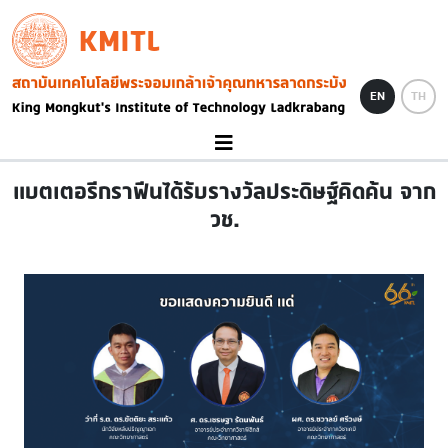
Skip to main content
KMITL
Image
EN
TH
แบตเตอรีกราฟีนได้รับรางวัลประดิษฐ์คิดค้น จาก
วช.