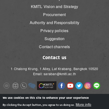
KMITL Vision and Strategy
Procurement
Authority and Responsibility
Privacy policies
Suggestion
Contact channels
Contact us
1 Chalong Krung, 1 Alley, Lat Krabang, Bangkok 10520
Email: saraban@kmitl.ac.th
Image
Image
Image
Image
Image
Image
Image
Image
Image
Image
Image
Image
We use cookies on this site to enhance your user experience
More info
By clicking the Accept button, you agree to us doing so.