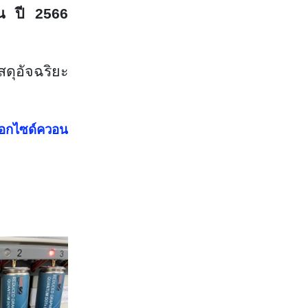
้น ปี 256
6
ดุอัจฉริยะ
ออกไซด์ควอน