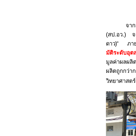
จากสำนักง
(สป.อว.)
ดาว)”
ภายใต
มัติระดับอุ
มูลค่าผลผลิ
ผลิตถูกกว
วิทยาศาสตร์