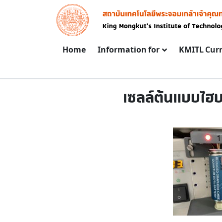
Skip to main content
Image
Main navigation
Home
Information for
KMITL Cur
เซลล์ต้นแบบไฮบ