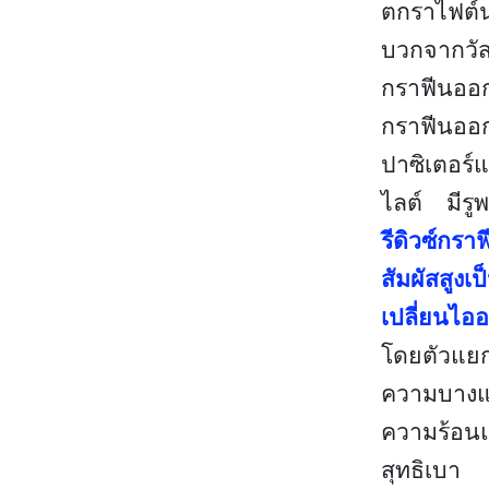
ตกราไฟต์น
บวกจากวัส
กราฟีนออก
กราฟีนออก
ปาซิเตอร์แ
ไลต์ มีรู
รีดิวซ์กรา
สัมผัสสูงเ
เปลี่ยนไอ
โดยตัวแยก
ความบางแต
ความร้อนแ
สุทธิเบา