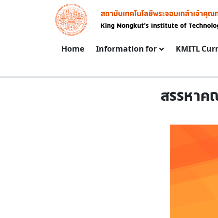
Skip to main content
Image
Main navigation
Home
Information for
KMITL Cur
สรรหาคณ