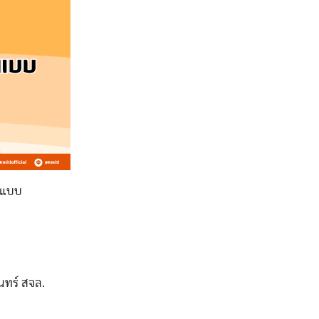
กแบบ
นทร์ สจล.