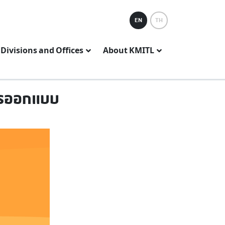
EN
TH
Divisions and Offices
About KMITL
ารออกแบบ