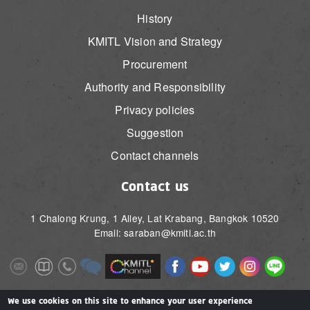
History
KMITL Vision and Strategy
Procurement
Authority and Responsibility
Privacy policies
Suggestion
Contact channels
Contact us
1 Chalong Krung, 1 Alley, Lat Krabang, Bangkok 10520
Email: saraban@kmitl.ac.th
Image
Image
Image
Image
Image
Image
Image
Image
Image
Image
Image
Image
We use cookies on this site to enhance your user experience