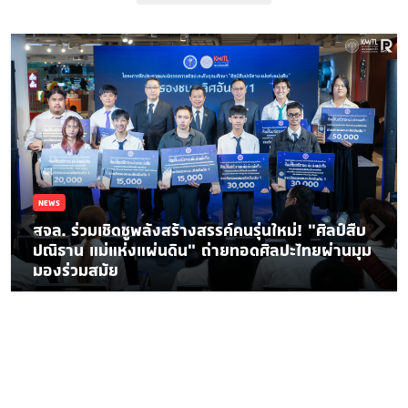
NEWS
สจล. ร่วมเชิดชูพลังสร้างสรรค์คนรุ่นใหม่! “ศิลป์สืบ
ปณิธาน แม่แห่งแผ่นดิน” ถ่ายทอดศิลปะไทยผ่านมุม
มองร่วมสมัย