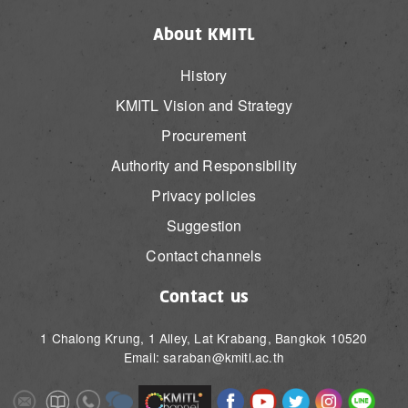
About KMITL
History
KMITL Vision and Strategy
Procurement
Authority and Responsibility
Privacy policies
Suggestion
Contact channels
Contact us
1 Chalong Krung, 1 Alley, Lat Krabang, Bangkok 10520
Email: saraban@kmitl.ac.th
Image
Image
Image
Image
Image
Image
Image
Image
Image
Image