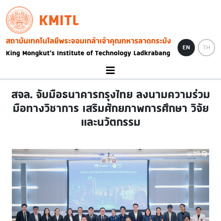
Skip to main content
KMITL
Image
EN
TH
สจล. จับมือธนาคารกรุงไทย ลงนามความร่วม
มือทางวิชาการ เสริมศักยภาพการศึกษา วิจัย
และนวัตกรรม