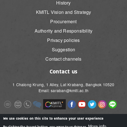
History
KMITL Vision and Strategy
Procurement
Authority and Responsibility
Privacy policies
Suggestion
Contact channels
Contact us
1 Chalong Krung, 1 Alley, Lat Krabang, Bangkok 10520
Email: saraban@kmitl.ac.th
Image
Image
Image
Image
Image
Image
Image
Image
Image
Image
Image
Image
We use cookies on this site to enhance your user experience
More info
By clicking the Accept button, you agree to us doing so.