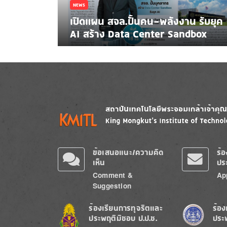
NEWS
เปิดแผน สจล.ปั้นคน-พลังงาน รับยุค
AI สร้าง Data Center Sandbox
Image
Image
ข้อเสนอแนะ/ความคิด
ร้
เห็น
ปร
Comment &
Ap
Suggestion
Image
Image
ร้องเรียนการทุจริตและ
ร้อง
ประพฤติมิชอบ ป.ป.ช.
ประ