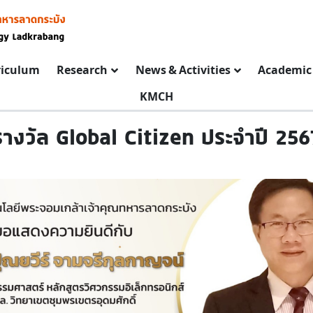
riculum
Research
News & Activities
Academic 
KMCH
รางวัล Global Citizen ประจำปี 256