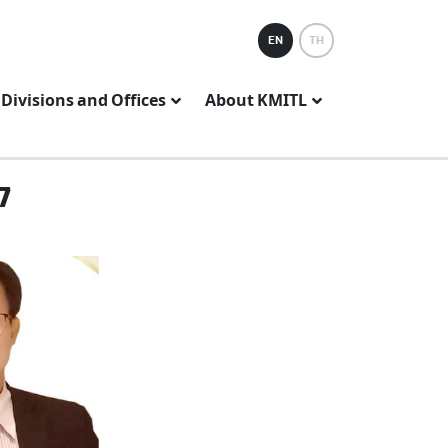
EN
TH
Divisions and Offices
About KMITL
7