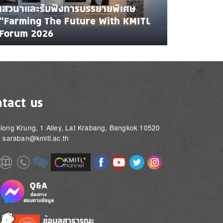
เสวนาและรับฟังการบรรยายพิเศษ
"Farming The Future With KMITL
Forum 2026
tact us
long Krung, 1 Alley, Lat Krabang, Bangkok 10520
: saraban@kmitl.ac.th
Image
Image
Image
Image
Image
Image
e
Image
Image
Image
e
e