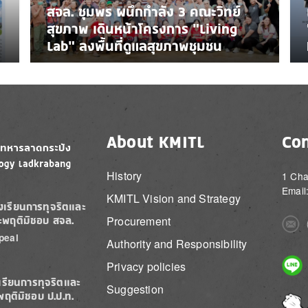
สจล. ชุมพร ผนึกกำลัง 3 คณะวิทย์
สุขภาพ เดินหน้าโครงการ “Living
Lab” ลงพื้นที่ดูแลสุขภาพชุมชน
About KMITL
Con
History
1 Cha
Email
KMITL Vision and Strategy
องเรียนการทุจริตและ
Procurement
ะพฤติมิชอบ สจล.
Imag
peal
Authority and Responsibility
Imag
Privacy policies
เรียนการทุจริตและ
Suggestion
พฤติมิชอบ ป.ป.ท.
Imag