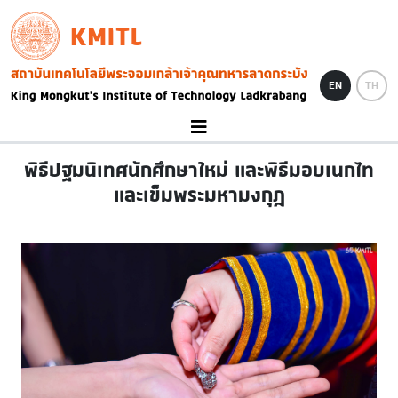
Skip to main content
KMITL
Image
EN
TH
พิธีปฐมนิเทศนักศึกษาใหม่ และพิธีมอบเนกไท
และเข็มพระมหามงกุฎ