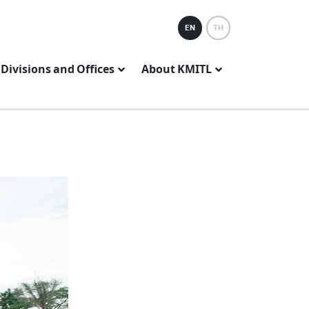
EN
TH
Divisions and Offices
About KMITL