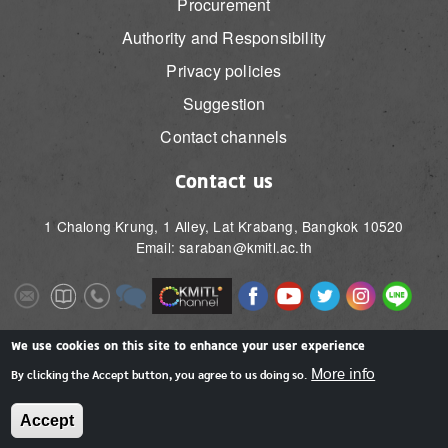
Procurement
Authority and Responsibility
Privacy policies
Suggestion
Contact channels
Contact us
1 Chalong Krung, 1 Alley, Lat Krabang, Bangkok 10520
Email: saraban@kmitl.ac.th
Image
Image
Image
Image
Image
Image
Image
Image
Image
Image
Image
Image
We use cookies on this site to enhance your user experience
More info
By clicking the Accept button, you agree to us doing so.
Accept