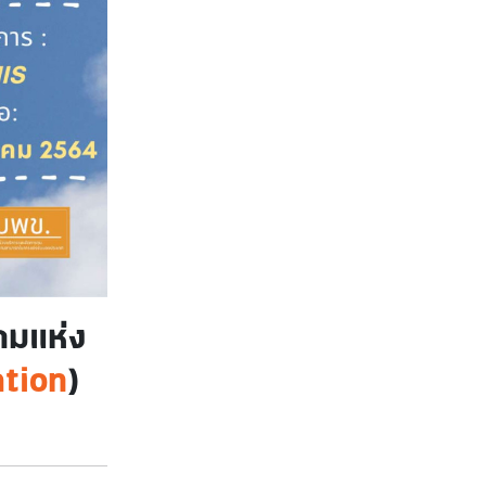
มแห่ง
ation
)