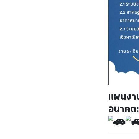
แผนงา
อนาคต: