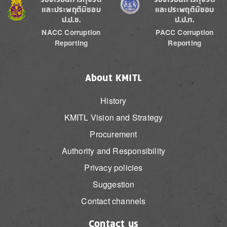
และประพฤติมิชอบ
และประพฤติมิชอบ
ป.ป.ช.
ป.ป.ท.
NACC Corruption
PACC Corruption
Reporting
Reporting
About KMITL
History
KMITL Vision and Strategy
Procurement
Authority and Responsibility
Privacy policies
Suggestion
Contact channels
Contact us