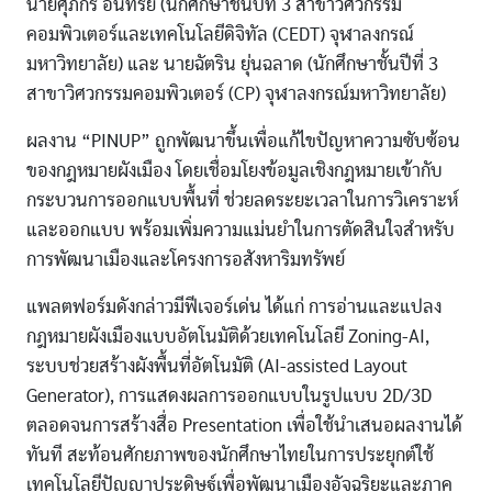
นายศุภกร อินทรีย์ (นักศึกษาชั้นปีที่ 3 สาขาวิศวกรรม
คอมพิวเตอร์และเทคโนโลยีดิจิทัล (CEDT) จุฬาลงกรณ์
มหาวิทยาลัย) และ นายฉัตริน ยุ่นฉลาด (นักศึกษาชั้นปีที่ 3
สาขาวิศวกรรมคอมพิวเตอร์ (CP) จุฬาลงกรณ์มหาวิทยาลัย)
ผลงาน “PINUP” ถูกพัฒนาขึ้นเพื่อแก้ไขปัญหาความซับซ้อน
ของกฎหมายผังเมือง โดยเชื่อมโยงข้อมูลเชิงกฎหมายเข้ากับ
กระบวนการออกแบบพื้นที่ ช่วยลดระยะเวลาในการวิเคราะห์
และออกแบบ พร้อมเพิ่มความแม่นยำในการตัดสินใจสำหรับ
การพัฒนาเมืองและโครงการอสังหาริมทรัพย์
แพลตฟอร์มดังกล่าวมีฟีเจอร์เด่น ได้แก่ การอ่านและแปลง
กฎหมายผังเมืองแบบอัตโนมัติด้วยเทคโนโลยี Zoning-AI,
ระบบช่วยสร้างผังพื้นที่อัตโนมัติ (AI-assisted Layout
Generator), การแสดงผลการออกแบบในรูปแบบ 2D/3D
ตลอดจนการสร้างสื่อ Presentation เพื่อใช้นำเสนอผลงานได้
ทันที สะท้อนศักยภาพของนักศึกษาไทยในการประยุกต์ใช้
เทคโนโลยีปัญญาประดิษฐ์เพื่อพัฒนาเมืองอัจฉริยะและภาค