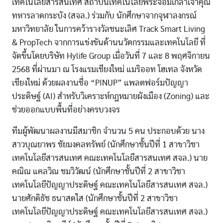
เทคโนโลยีสารสนเทศ สถาบันเทคโนโลยีพระจอมเกล้าเจ้าคุณ
ทหารลาดกระบัง (สจล.) ร่วมกับ นักศึกษาจากจุฬาลงกรณ์
มหาวิทยาลัย ในการคว้ารางวัลชนะเลิศ Track Smart Living
& PropTech จากการแข่งขันด้านนวัตกรรมและเทคโนโลยี ที่
จัดขึ้นโดยบริษัท Hylife Group เมื่อวันที่ 7 และ 8 พฤศจิกายน
2568 ที่ผ่านมา ณ โรงแรมเชียงใหม่ แมริออท โฮเทล จังหวัด
เชียงใหม่ ด้วยผลงานชื่อ “PINUP” แพลตฟอร์มปัญญา
ประดิษฐ์ (AI) สำหรับวิเคราะห์กฎหมายผังเมือง (Zoning) และ
ช่วยออกแบบพื้นที่อย่างครบวงจร
ทีมผู้พัฒนาผลงานมีสมาชิก จำนวน 5 คน ประกอบด้วย นาง
สาวบุณยาพร ชัยมงคลทรัพย์ (นักศึกษาชั้นปีที่ 1 สาขาวิชา
เทคโนโลยีสารสนเทศ คณะเทคโนโลยีสารสนเทศ สจล.) นาย
คณิณ แคลวิณ ชมวิวัฒน์ (นักศึกษาชั้นปีที่ 2 สาขาวิชา
เทคโนโลยีปัญญาประดิษฐ์ คณะเทคโนโลยีสารสนเทศ สจล.)
นายศักดิธัช ธนาสดใส (นักศึกษาชั้นปีที่ 2 สาขาวิชา
เทคโนโลยีปัญญาประดิษฐ์ คณะเทคโนโลยีสารสนเทศ สจล.)