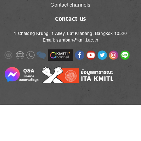
Contact channels
Contact us
1 Chalong Krung, 1 Alley, Lat Krabang, Bangkok 10520
Email: saraban@kmitl.ac.th
Image
Image
Image
Image
Image
Image
Image
Image
Image
Image
Image
Image