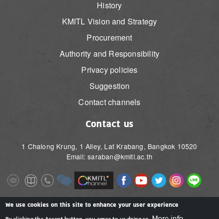
History
KMITL Vision and Strategy
Procurement
Authority and Responsibility
Privacy policies
Suggestion
Contact channels
Contact us
1 Chalong Krung, 1 Alley, Lat Krabang, Bangkok 10520
Email: saraban@kmitl.ac.th
Image
Image
Image
Image
Image
Image
Image
Image
Image
Image
Image
Image
We use cookies on this site to enhance your user experience
More info